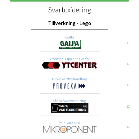
Svartoxidering
Tillverkning - Lego
Galfa
Ytcenter i Upplands Väsby
Provexa Ytbehandling
Skara Svartoxidering
Mikroponent