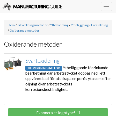
Togg
navig
Hem
/
Tillverkningsmetoder
/
Ytbehandling
/
Ytbeläggning
/
Förzinkning
/
Oxiderande metoder
Oxiderande metoder
Svartoxidering
Ytbeläggande förzinkande
TILLVERKNINGSMETOD
bearbetning där arbetsstycket doppas ned i ett
uppvärmt bad för att skapa en porös yta som efter
oljning ökar arbetsstyckets
korrosionsbeständighet.
Exponera er logotype!