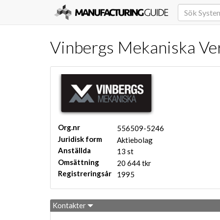
Vinbergs Mekaniska Ver
Org.nr
556509-5246
Juridisk form
Aktiebolag
Anställda
13 st
Omsättning
20 644 tkr
Registreringsår
1995
Kontakter