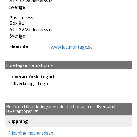
615 32
Valdemarsvik
Sverige
Postadress
Box 81
615 22
Valdemarsvik
Sverige
Hemsida
www.lattmontage.se
Företagsinformation
Leverantörskategori
Tillverkning - Lego
Berörda tillverkningsmetoder [in house för tillverkande
leverantörer]
Klippning
Klippning med gradsax