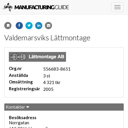
Togg
navig
Valdemarsviks Lättmontage
Org.nr
556683-8651
Anställda
3 st
Omsättning
4 321 tkr
Registreringsår
2005
Kontakter
Besöksadress
Norrgatan