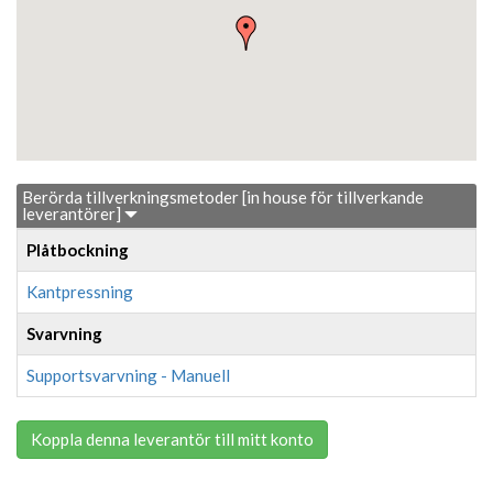
Berörda tillverkningsmetoder [in house för tillverkande
leverantörer]
Plåtbockning
Kantpressning
Svarvning
Supportsvarvning - Manuell
Koppla denna leverantör till mitt konto