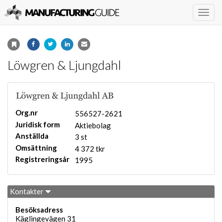
Togg
navig
Löwgren & Ljungdahl
Org.nr
556527-2621
Juridisk form
Aktiebolag
Anställda
3 st
Omsättning
4 372 tkr
Registreringsår
1995
Kontakter
Besöksadress
Käglingevägen 31