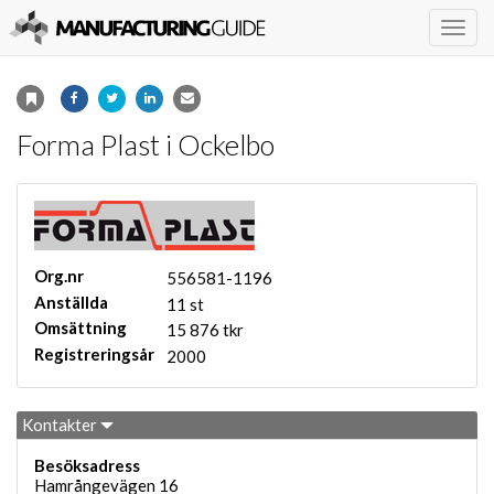
Togg
navig
Forma Plast i Ockelbo
Org.nr
556581-1196
Anställda
11 st
Omsättning
15 876 tkr
Registreringsår
2000
Kontakter
Besöksadress
Hamrångevägen 16