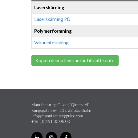
Laserskärning
Laserskärning 2D
Polymerformning
Vakuumformning
Koppla denna leverantör till mitt konto
Manufacturing Guide / Qimtek AB
Kungsgatan 64, 111 22 Stockholm
info@manufacturingguide.com
+46 (0) 651 30 08 00