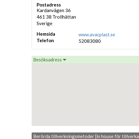
Postadress
Kardanvägen 36
461 38
Trollhättan
Sverige
Hemsida
www.avacplast.se
Telefon
52083080
Besöksadress
Berörda tillverkningsmetoder [in house för tillverk