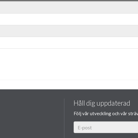
Håll dig uppdaterad
Följ vår utveckling och vår strä