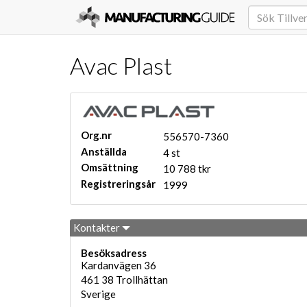
Avac Plast
Org.nr
556570-7360
Anställda
4 st
Omsättning
10 788 tkr
Registreringsår
1999
Kontakter
Besöksadress
Kardanvägen 36
461 38
Trollhättan
Sverige