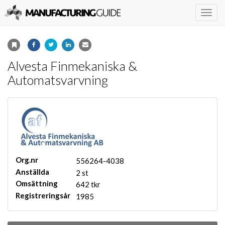
Togg
navig
Alvesta Finmekaniska &
Automatsvarvning
Org.nr
556264-4038
Anställda
2 st
Omsättning
642 tkr
Registreringsår
1985