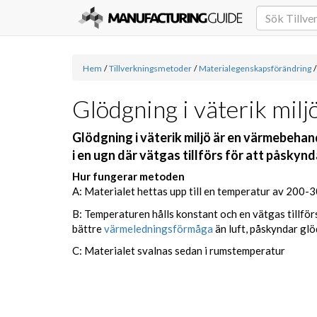
Hem
/
Tillverkningsmetoder
/
Materialegenskapsförändring
/
Glödgning i väterik milj
Glödgning i väterik miljö är en värmebeha
i en ugn där vätgas tillförs för att påsky
Hur fungerar metoden
A: Materialet hettas upp till en temperatur av 200-
B: Temperaturen hålls konstant och en vätgas tillförs
bättre
värmeledningsförmåga
än luft, påskyndar gl
C: Materialet svalnas sedan i rumstemperatur