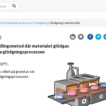
Icke härdande processer
/
Glödgning
/
Glödgning i väterik miljö
ö
ndlingsmetod där materialet glödgas
nda glödgningsprocessen
300°C.
 vilket på grund av sin
ödgningsprocessen.