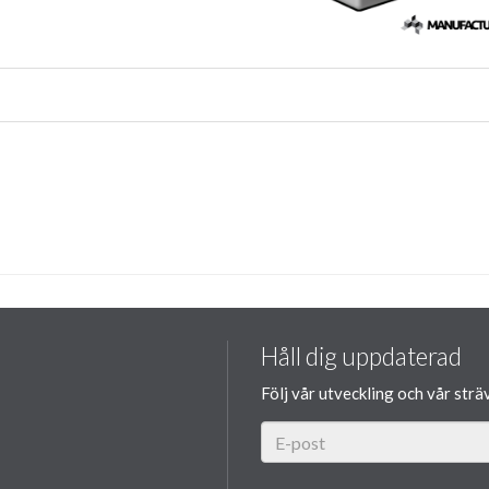
Håll dig uppdaterad
Följ vår utveckling och vår strä