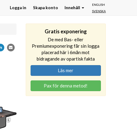
ENGLISH
Logga in
Skapa konto
Innehåll
SVENSKA
Gratis exponering
De med Bas- eller
Premiumexponering får sin logga
placerad här i 6mån mot
bidragande av opartisk fakta
Läs mer
Pax för denna metod!