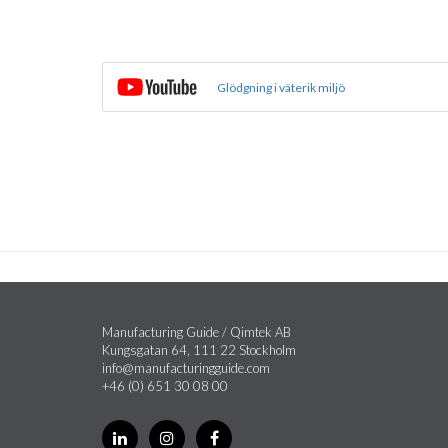
Glödgning i väterik miljö
Manufacturing Guide / Qimtek AB
Kungsgatan 64, 111 22 Stockholm
info@manufacturingguide.com
+46 (0) 651 30 08 00