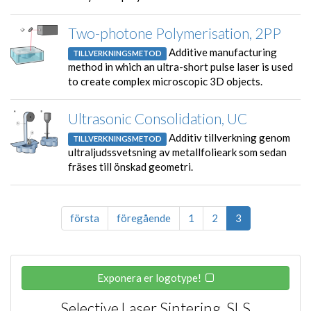
Two-photone Polymerisation, 2PP
Additive manufacturing
TILLVERKNINGSMETOD
method in which an ultra-short pulse laser is used
to create complex microscopic 3D objects.
Ultrasonic Consolidation, UC
Additiv tillverkning genom
TILLVERKNINGSMETOD
ultraljudssvetsning av metallfolieark som sedan
fräses till önskad geometri.
första
föregående
1
2
3
Exponera er logotype!
Selective Laser Sintering, SLS