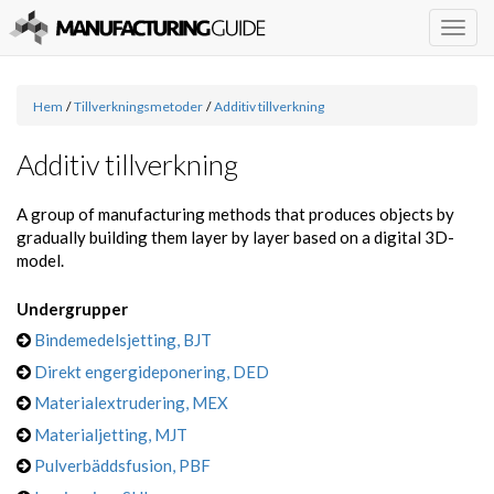
Togg
navig
Hem
/
Tillverkningsmetoder
/
Additiv tillverkning
Additiv tillverkning
A group of manufacturing methods that produces objects by
gradually building them layer by layer based on a digital 3D-
model.
Undergrupper
Bindemedelsjetting, BJT
Direkt engergideponering, DED
Materialextrudering, MEX
Materialjetting, MJT
Pulverbäddsfusion, PBF