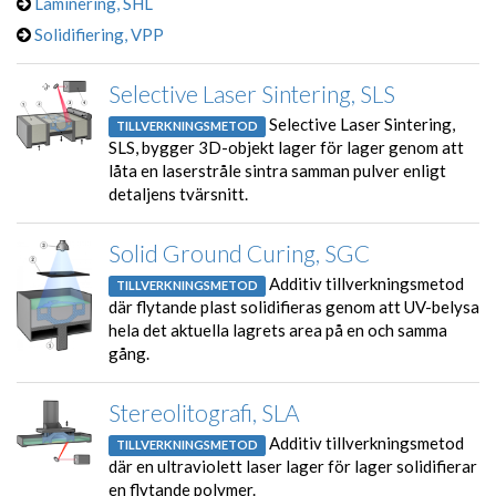
Laminering, SHL
Solidifiering, VPP
Selective Laser Sintering, SLS
Selective Laser Sintering,
TILLVERKNINGSMETOD
SLS, bygger 3D-objekt lager för lager genom att
låta en laserstråle sintra samman pulver enligt
detaljens tvärsnitt.
Solid Ground Curing, SGC
Additiv tillverkningsmetod
TILLVERKNINGSMETOD
där flytande plast solidifieras genom att UV-belysa
hela det aktuella lagrets area på en och samma
gång.
Stereolitografi, SLA
Additiv tillverkningsmetod
TILLVERKNINGSMETOD
där en ultraviolett laser lager för lager solidifierar
en flytande polymer.