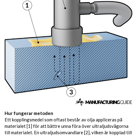
Hur fungerar metoden
Ett kopplingsmedel som oftast består av olja appliceras på
materialet [1] för att bättre unna föra över ultraljudsvågorna
till materialet. En ultraljudsomvandlare [2], vilken är kopplad till