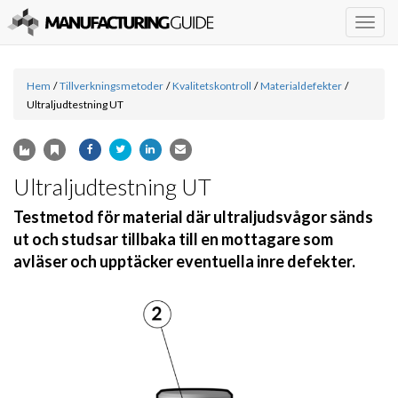
Togg
navig
Hem
/
Tillverkningsmetoder
/
Kvalitetskontroll
/
Materialdefekter
/
Ultraljudtestning UT
Ultraljudtestning UT
Testmetod för material där ultraljudsvågor sänds
ut och studsar tillbaka till en mottagare som
avläser och upptäcker eventuella inre defekter.