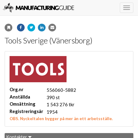
Togg
navig
Tools Sverige (Vänersborg)
Org.nr
556060-5882
Anställda
390 st
Omsättning
1 543 276 tkr
Registreringsår
1954
OBS. Nyckeltalen bygger på mer än ett arbetsställe.
Kontakter