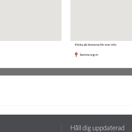
Klicka på ikonerna för mer info.
Samma org-nr
Håll dig uppdaterad