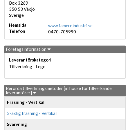
Box 3269
350 53
Växjö
Sverige
Hemsida
www.fameroindustri.se
Telefon
0470-705990
Företagsinformation
Leverantörskategori
Tillverkning - Lego
Berörda tillverkningsmetoder [in house för tillverkande
leverantörer]
Fräsning - Vertikal
3-axlig fräsning - Vertikal
Svarvning