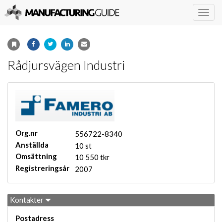
Togg
navig
Rådjursvägen Industri
Org.nr
556722-8340
Anställda
10 st
Omsättning
10 550 tkr
Registreringsår
2007
Kontakter
Postadress