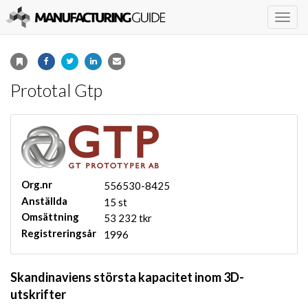
Togg
navig
Prototal Gtp
Org.nr
556530-8425
Anställda
15 st
Omsättning
53 232 tkr
Registreringsår
1996
Skandinaviens största kapacitet inom 3D-
utskrifter