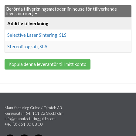
Berörda tillverkningsmetoder [in house för tillverkande
leverantörer]
Additiv tillverkning
Selective Laser Sintering, SLS
Stereolitografi, SLA
Koppla denna leverantör till mitt konto
Manufacturing Guide / Qimtek AB
Kungsgatan 64, 111 22 Stockholm
info@manufacturingguide.com
+46 (0) 651 30 08 00