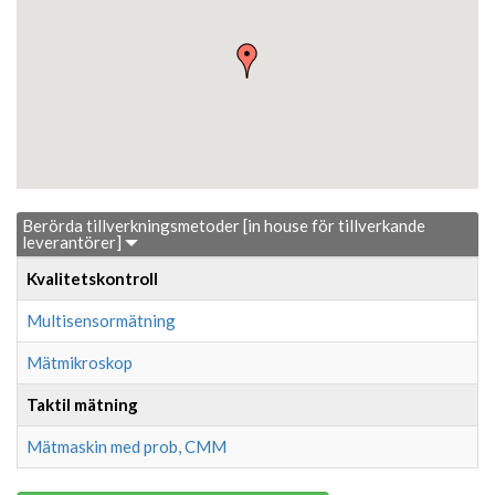
Berörda tillverkningsmetoder [in house för tillverkande
leverantörer]
Kvalitetskontroll
Multisensormätning
Mätmikroskop
Taktil mätning
Mätmaskin med prob, CMM