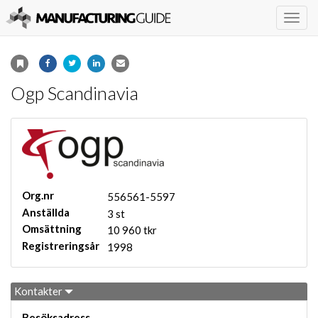
Togg
navig
Ogp Scandinavia
Org.nr
556561-5597
Anställda
3 st
Omsättning
10 960 tkr
Registreringsår
1998
Kontakter
Besöksadress