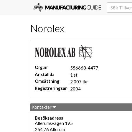
Norolex
Org.nr
556668-4477
Anställda
1 st
Omsättning
2 007 tkr
Registreringsår
2004
Kontakter
Besöksadress
Allerumsvägen 195
254 76
Allerum