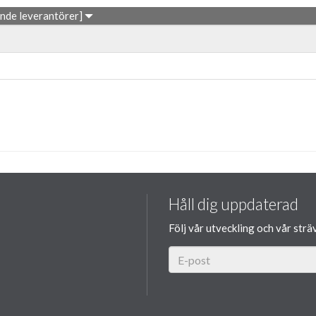
ande leverantörer]
Håll dig uppdaterad
Följ vår utveckling och vår strä