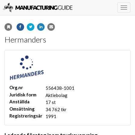
Togg
navig
Hermanders
Org.nr
556438-1001
Juridisk form
Aktiebolag
Anställda
17 st
Omsättning
34 762 tkr
Registreringsår
1991