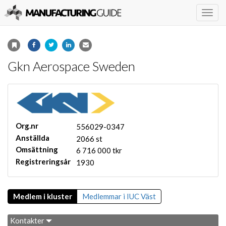
Togg
navig
Gkn Aerospace Sweden
Org.nr
556029-0347
Anställda
2066 st
Omsättning
6 716 000 tkr
Registreringsår
1930
Medlem i kluster
Medlemmar i IUC Väst
Kontakter