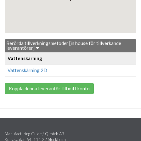
Berörda tillverkningsmetoder [in house för tillverkande
leverantörer]
Vattenskärning
Vattenskärning 2D
Koppla denna leverantör till mitt konto
Manufacturing Guide / Qimtek AB
Kungsgatan 64, 111 22 Stockholm