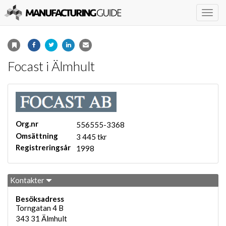
Togg
navig
Focast i Älmhult
Org.nr
556555-3368
Omsättning
3 445 tkr
Registreringsår
1998
Kontakter
Besöksadress
Torngatan 4 B
343 31
Älmhult