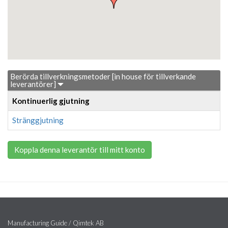
Berörda tillverkningsmetoder [in house för tillverkande
leverantörer]
Kontinuerlig gjutning
Stränggjutning
Koppla denna leverantör till mitt konto
Manufacturing Guide / Qimtek AB