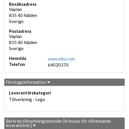
Besöksadress
Vaplan
835 40
Nälden
Sverige
Postadress
Vaplan
835 40
Nälden
Sverige
Hemsida
www.elby.com
Telefon
64020370
Företagsinformation
Leverantörskategori
Tillverkning - Lego
Berörda tillverkningsmetoder [in house för tillverkande
leverantörer]