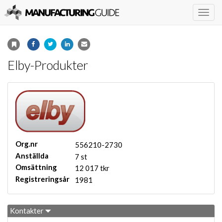
Togg
navig
Elby-Produkter
Org.nr
556210-2730
Anställda
7 st
Omsättning
12 017 tkr
Registreringsår
1981
Kontakter