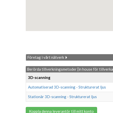
Företag i vårt nätverk
Berörda tillverkningsmetoder [in house för tillverk
3D-scanning
Automatiserad 3D-scanning - Strukturerat ljus
Stationär 3D-scanning - Strukturerat ljus
Koppla denna leverantör till mitt konto