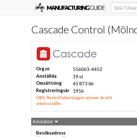
Cascade Control (Mölnd
Org.nr
556063-4452
Anställda
19 st
Omsättning
41 873 tkr
Registreringsår
1956
OBS. Nyckeltalen bygger på mer än ett
arbetsställe.
Kontakter
Besöksadress