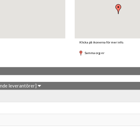
Klicka på ikonerna för mer info.
Samma org-nr
ande leverantörer]