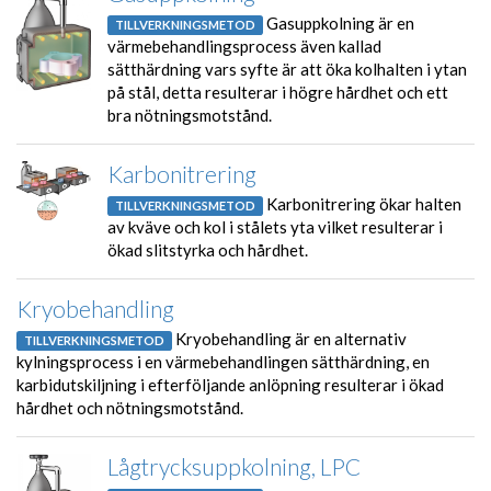
Gasuppkolning är en
TILLVERKNINGSMETOD
värmebehandlingsprocess även kallad
sätthärdning vars syfte är att öka kolhalten i ytan
på stål, detta resulterar i högre hårdhet och ett
bra nötningsmotstånd.
Karbonitrering
Karbonitrering ökar halten
TILLVERKNINGSMETOD
av kväve och kol i stålets yta vilket resulterar i
ökad slitstyrka och hårdhet.
Kryobehandling
Kryobehandling är en alternativ
TILLVERKNINGSMETOD
kylningsprocess i en värmebehandlingen sätthärdning, en
karbidutskiljning i efterföljande anlöpning resulterar i ökad
hårdhet och nötningsmotstånd.
Lågtrycksuppkolning, LPC