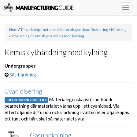
Togg
navig
Hem
/
Tillverkningsmetoder
/
Materialegenskapsförändring
/
Härdning
/
Ythärdning
/
Kemisk ythärdning med kylning
Kemisk ythärdning med kylning
Undergrupper
Sätthärdning
Cyanidisering
Materialegenskapsförändrande
TILLVERKNINGSMETOD
bearbetning där materialet värms upp i ett cyanidbad. Via
efterföljande diffusion och släckning i vatten eller olja skapas
ett tunt och hårt skal på materialets yta.
Gasuppkolning