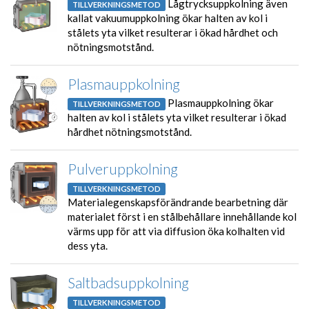
Lågtrycksuppkolning även
TILLVERKNINGSMETOD
kallat vakuumuppkolning ökar halten av kol i
stålets yta vilket resulterar i ökad hårdhet och
nötningsmotstånd.
Plasmauppkolning
Plasmauppkolning ökar
TILLVERKNINGSMETOD
halten av kol i stålets yta vilket resulterar i ökad
hårdhet nötningsmotstånd.
Pulveruppkolning
TILLVERKNINGSMETOD
Materialegenskapsförändrande bearbetning där
materialet först i en stålbehållare innehållande kol
värms upp för att via diffusion öka kolhalten vid
dess yta.
Saltbadsuppkolning
TILLVERKNINGSMETOD