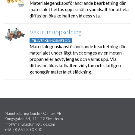
Materialegenskapsförändrande bearbetning där
materialet hettas upp i smält cyanidsalt för att via
diffusion öka kolhalten vid dess yta.
Vakuumuppkolning
TILLVERKNINGSMETOD
Materialegenskapsförändrande bearbetning där
materialet under lågt tryck omges av en metan -
propan eller acytylengas och värms upp. Via
diffusion ökas kolhalten vid ytan och slutligen
genomgår materialet släckning.
Manufacturing Guide / Qimtek AB
Kungsgatan 64, 111 22 Stockholm
info@manufacturingguide.com
+46 (0) 651 30 08 00