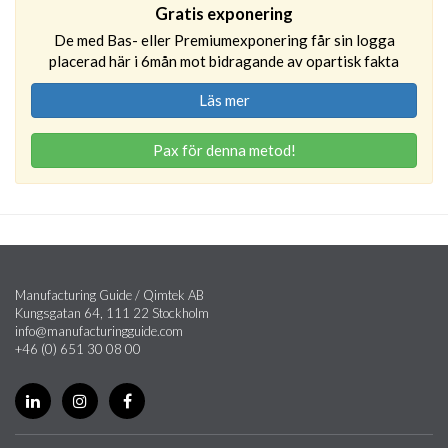
Gratis exponering
De med Bas- eller Premiumexponering får sin logga
placerad här i 6mån mot bidragande av opartisk fakta
Läs mer
Pax för denna metod!
Manufacturing Guide / Qimtek AB
Kungsgatan 64, 111 22 Stockholm
info@manufacturingguide.com
+46 (0) 651 30 08 00