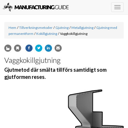
Togg
navig
Hem
/
Tillverkningsmetoder
/
Gjutning
/
Metallgjutning
/
Gjutning med
permanentform
/
Kokillgjutning
/
Vaggkokillgjutning
Vaggkokillgjutning
Gjutmetod där smälta tillförs samtidigt som
gjutformen reses.