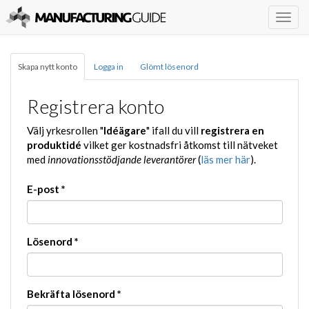
Togg
navig
Skapa nytt konto
Logga in
Glömt lösenord
Registrera konto
Välj yrkesrollen "
Idéägare
" ifall du vill
registrera en
produktidé
vilket ger kostnadsfri åtkomst till nätveket
med
innovationsstödjande leverantörer
(
läs mer här
).
E-post
*
Lösenord
*
Bekräfta lösenord
*