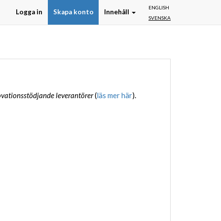
ENGLISH
Logga in
Skapa konto
Innehåll
SVENSKA
vationsstödjande leverantörer
(
läs mer här
).