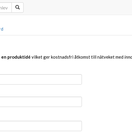
rd
a en produktidé
vilket ger kostnadsfri åtkomst till nätveket med
inno