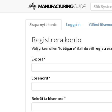
Skapa nytt konto
Logga in
Glömt löseno
Registrera konto
Välj yrkesrollen "
Idéägare
" ifall du vill
registrer
E-post
*
Lösenord
*
Bekräfta lösenord
*