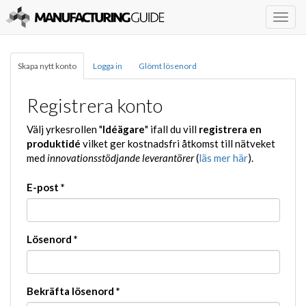
Togg
navig
Skapa nytt konto
Logga in
Glömt lösenord
Registrera konto
Välj yrkesrollen "
Idéägare
" ifall du vill
registrera en
produktidé
vilket ger kostnadsfri åtkomst till nätveket
med
innovationsstödjande leverantörer
(
läs mer här
).
E-post
*
Lösenord
*
Bekräfta lösenord
*