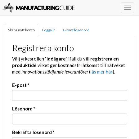
Togg
navig
Skapa nytt konto
Logga in
Glömt lösenord
Registrera konto
Välj yrkesrollen "
Idéägare
" ifall du vill
registrera en
produktidé
vilket ger kostnadsfri åtkomst till nätveket
med
innovationsstödjande leverantörer
(
läs mer här
).
E-post
*
Lösenord
*
Bekräfta lösenord
*