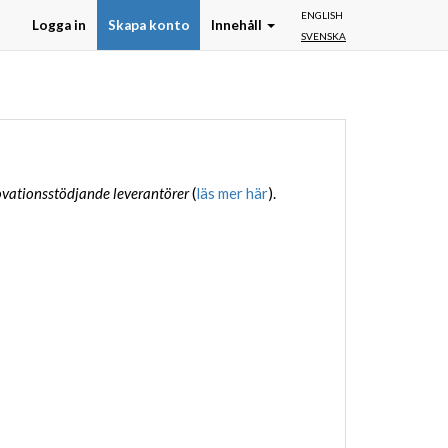
ENGLISH
Logga in
Skapa konto
Innehåll
SVENSKA
vationsstödjande leverantörer
(
läs mer här
).