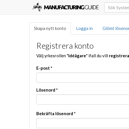
Skapa nytt konto
Logga in
Glömt löseno
Registrera konto
Välj yrkesrollen "
Idéägare
" ifall du vill
registrer
E-post
*
Lösenord
*
Bekräfta lösenord
*