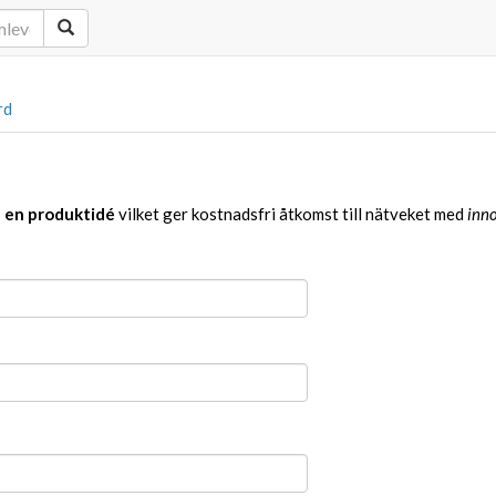
rd
a en produktidé
vilket ger kostnadsfri åtkomst till nätveket med
inno