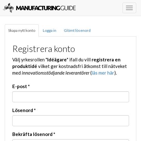
Togg
navig
Skapa nytt konto
Logga in
Glömt lösenord
Registrera konto
Välj yrkesrollen "
Idéägare
" ifall du vill
registrera en
produktidé
vilket ger kostnadsfri åtkomst till nätveket
med
innovationsstödjande leverantörer
(
läs mer här
).
E-post
*
Lösenord
*
Bekräfta lösenord
*