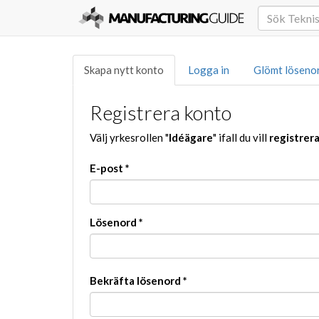
Skapa nytt konto
Logga in
Glömt löseno
Registrera konto
Välj yrkesrollen "
Idéägare
" ifall du vill
registrer
E-post
*
Lösenord
*
Bekräfta lösenord
*