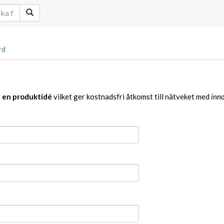
rd
a en produktidé
vilket ger kostnadsfri åtkomst till nätveket med
inno