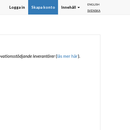
ENGLISH
Logga in
Skapa konto
Innehåll
SVENSKA
vationsstödjande leverantörer
(
läs mer här
).