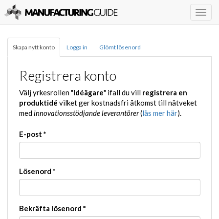
Togg
navig
Skapa nytt konto
Logga in
Glömt lösenord
Registrera konto
Välj yrkesrollen "
Idéägare
" ifall du vill
registrera en
produktidé
vilket ger kostnadsfri åtkomst till nätveket
med
innovationsstödjande leverantörer
(
läs mer här
).
E-post
*
Lösenord
*
Bekräfta lösenord
*