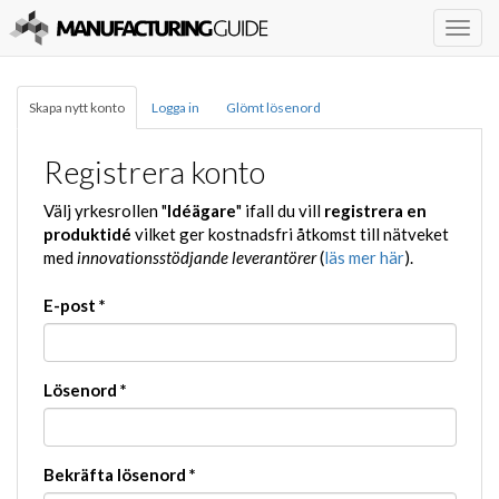
Togg
navig
Skapa nytt konto
Logga in
Glömt lösenord
Registrera konto
Välj yrkesrollen "
Idéägare
" ifall du vill
registrera en
produktidé
vilket ger kostnadsfri åtkomst till nätveket
med
innovationsstödjande leverantörer
(
läs mer här
).
E-post
*
Lösenord
*
Bekräfta lösenord
*