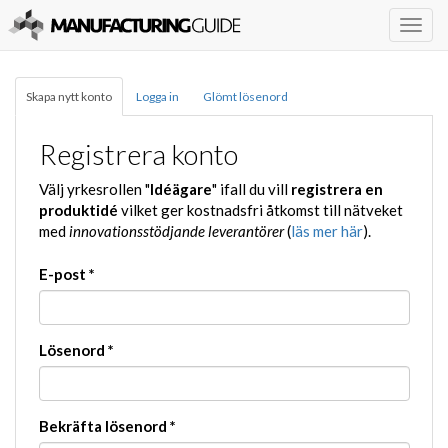
Togg
navig
Skapa nytt konto
Logga in
Glömt lösenord
Registrera konto
Välj yrkesrollen "
Idéägare
" ifall du vill
registrera en
produktidé
vilket ger kostnadsfri åtkomst till nätveket
med
innovationsstödjande leverantörer
(
läs mer här
).
E-post
*
Lösenord
*
Bekräfta lösenord
*