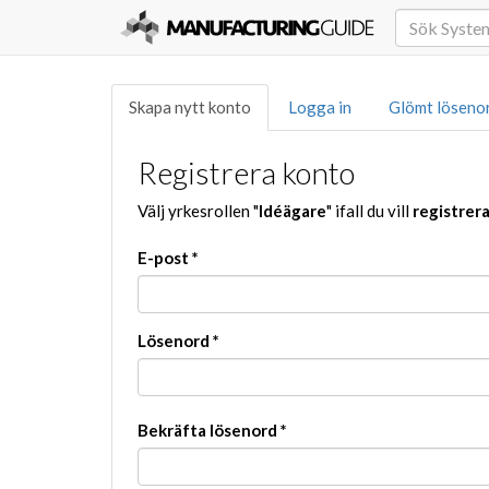
Skapa nytt konto
Logga in
Glömt löseno
Registrera konto
Välj yrkesrollen "
Idéägare
" ifall du vill
registrer
E-post
*
Lösenord
*
Bekräfta lösenord
*