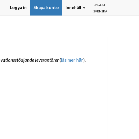
ENGLISH
Logga in
Skapa konto
Innehåll
SVENSKA
vationsstödjande leverantörer
(
läs mer här
).