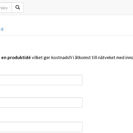
rd
a en produktidé
vilket ger kostnadsfri åtkomst till nätveket med
inno