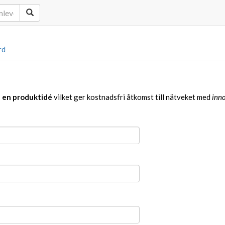
rd
a en produktidé
vilket ger kostnadsfri åtkomst till nätveket med
inno