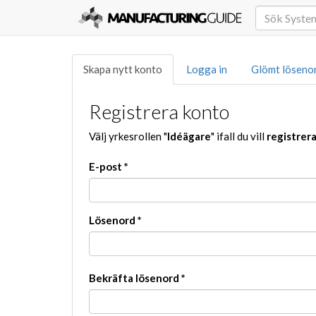
Skapa nytt konto
Logga in
Glömt löseno
Registrera konto
Välj yrkesrollen "
Idéägare
" ifall du vill
registrer
E-post
*
Lösenord
*
Bekräfta lösenord
*