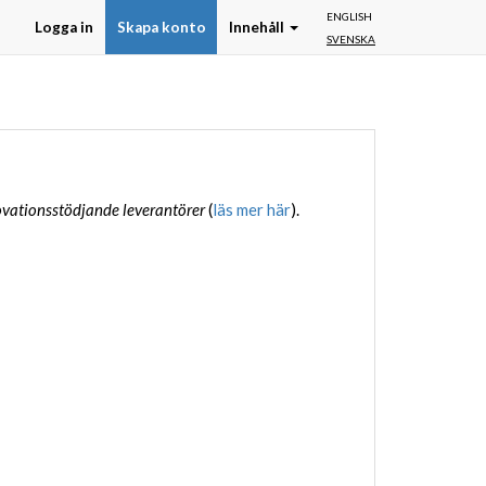
ENGLISH
Logga in
Skapa konto
Innehåll
SVENSKA
vationsstödjande leverantörer
(
läs mer här
).