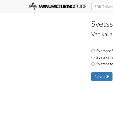
Svets
Vad kalla
Svetsprof
Svetskäll
Svetsbete
Nästa