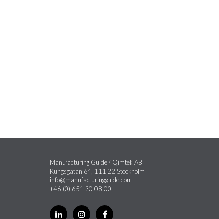
Manufacturing Guide / Qimtek AB
Kungsgatan 64, 111 22 Stockholm
info@manufacturingguide.com
+46 (0) 651 30 08 00