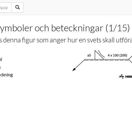
symboler och beteckningar
(
1
/
15
)
s denna figur som anger hur en svets skall utför
il
a
ckning