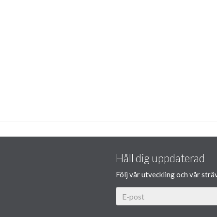
Håll dig uppdaterad
Följ vår utveckling och vår strä