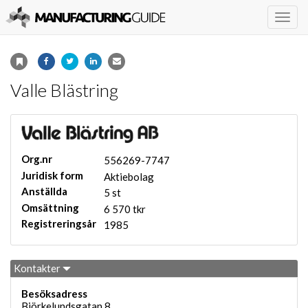
Togg
navig
Valle Blästring
Org.nr
556269-7747
Juridisk form
Aktiebolag
Anställda
5 st
Omsättning
6 570 tkr
Registreringsår
1985
Kontakter
Besöksadress
Björkelundsgatan 8