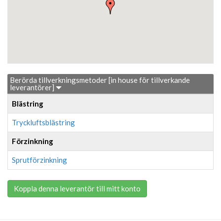
Berörda tillverkningsmetoder [in house för tillverkande
leverantörer]
Blästring
Tryckluftsblästring
Förzinkning
Sprutförzinkning
Koppla denna leverantör till mitt konto