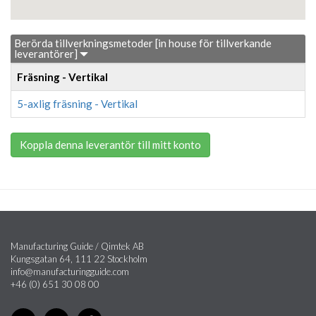
Berörda tillverkningsmetoder [in house för tillverkande
leverantörer]
Fräsning - Vertikal
5-axlig fräsning - Vertikal
Koppla denna leverantör till mitt konto
Manufacturing Guide / Qimtek AB
Kungsgatan 64, 111 22 Stockholm
info@manufacturingguide.com
+46 (0) 651 30 08 00