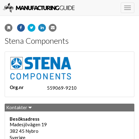
Togg
navig
Stena Components
Org.nr
559069-9210
Kontakter
Besöksadress
Madesjövägen 19
382 45
Nybro
Sverige