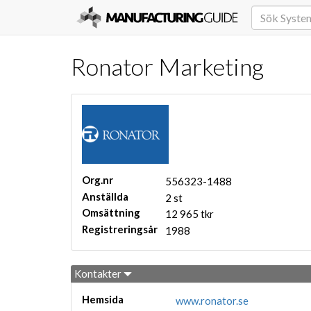
Ronator Marketing
Org.nr
556323-1488
Anställda
2 st
Omsättning
12 965 tkr
Registreringsår
1988
Kontakter
Hemsida
www.ronator.se