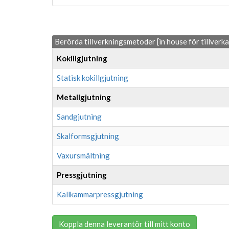
Berörda tillverkningsmetoder [in house för tillverk
Kokillgjutning
Statisk kokillgjutning
Metallgjutning
Sandgjutning
Skalformsgjutning
Vaxursmältning
Pressgjutning
Kallkammarpressgjutning
Koppla denna leverantör till mitt konto