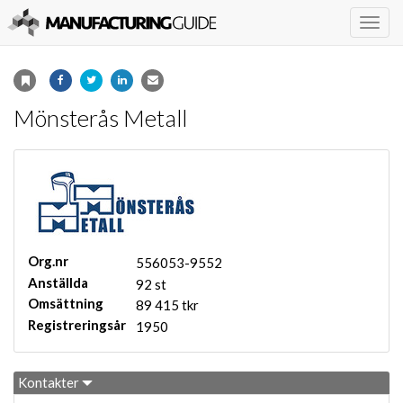
Togg
navig
Mönsterås Metall
Org.nr
556053-9552
Anställda
92 st
Omsättning
89 415 tkr
Registreringsår
1950
Kontakter