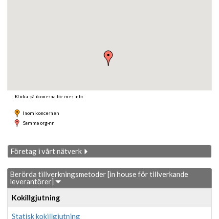
Klicka på ikonerna för mer info.
Inom koncernen
Samma org-nr
Företag i vårt nätverk
Berörda tillverkningsmetoder [in house för tillverkande
leverantörer]
Kokillgjutning
Statisk kokillgjutning