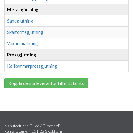
Metallgjutning
Sandgjutning
Skalformsgjutning
Vaxursmältning
Pressgjutning
Kallkammarpressgjutning
Koppla denna leverantör till mitt konto
Manufacturing Guide / Qimtek AB
Kungsgatan 64, 111 22 Stockholm