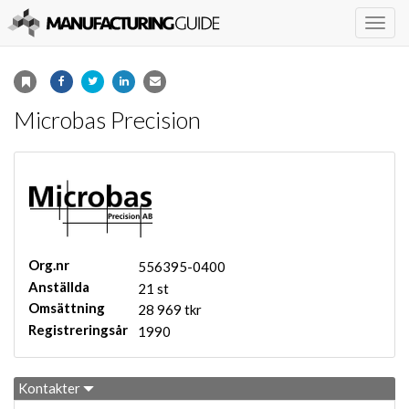
Togg
navig
Microbas Precision
Org.nr
556395-0400
Anställda
21 st
Omsättning
28 969 tkr
Registreringsår
1990
Kontakter