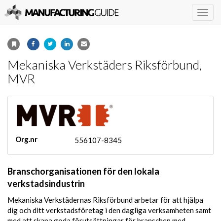
Togg
navig
Mekaniska Verkstäders Riksförbund,
MVR
Org.nr
556107-8345
Branschorganisationen för den lokala
verkstadsindustrin
Mekaniska Verkstädernas Riksförbund arbetar för att hjälpa
dig och ditt verkstadsföretag i den dagliga verksamheten samt
med att skapa goda förutsättningar för branschen med