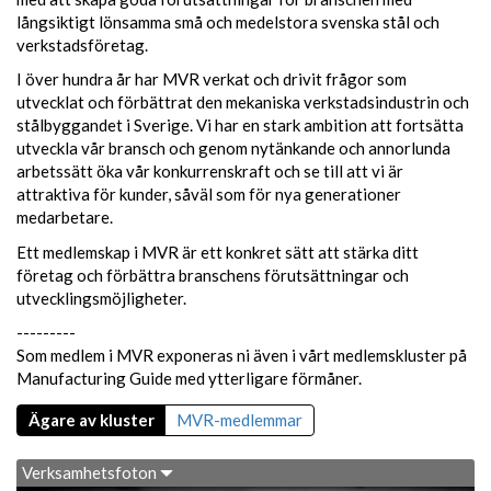
långsiktigt lönsamma små och medelstora svenska stål och
verkstadsföretag.
I över hundra år har MVR verkat och drivit frågor som
utvecklat och förbättrat den mekaniska verkstadsindustrin och
stålbyggandet i Sverige. Vi har en stark ambition att fortsätta
utveckla vår bransch och genom nytänkande och annorlunda
arbetssätt öka vår konkurrenskraft och se till att vi är
attraktiva för kunder, såväl som för nya generationer
medarbetare.
Ett medlemskap i MVR är ett konkret sätt att stärka ditt
företag och förbättra branschens förutsättningar och
utvecklingsmöjligheter.
---------
Som medlem i MVR exponeras ni även i vårt medlemskluster på
Manufacturing Guide med ytterligare förmåner.
Ägare av kluster
MVR-medlemmar
Verksamhetsfoton