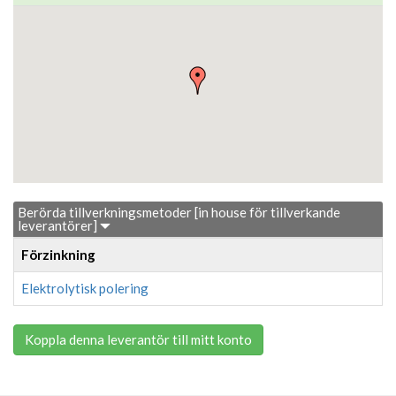
Berörda tillverkningsmetoder [in house för tillverkande
leverantörer]
Förzinkning
Elektrolytisk polering
Koppla denna leverantör till mitt konto