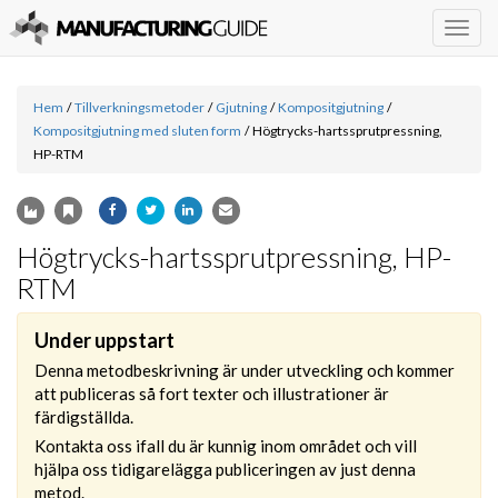
Togg
navig
Hem
/
Tillverkningsmetoder
/
Gjutning
/
Kompositgjutning
/
Kompositgjutning med sluten form
/
Högtrycks-hartssprutpressning,
HP-RTM
Högtrycks-hartssprutpressning, HP-
RTM
Under uppstart
Denna metodbeskrivning är under utveckling och kommer
att publiceras så fort texter och illustrationer är
färdigställda.
Kontakta oss ifall du är kunnig inom området och vill
hjälpa oss tidigarelägga publiceringen av just denna
metod.