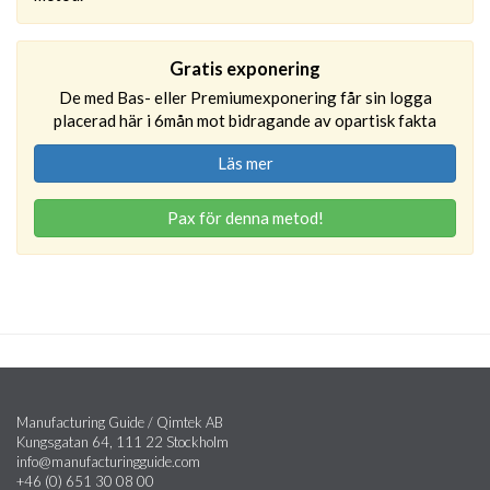
Gratis exponering
De med Bas- eller Premiumexponering får sin logga
placerad här i 6mån mot bidragande av opartisk fakta
Läs mer
Pax för denna metod!
Manufacturing Guide / Qimtek AB
Kungsgatan 64, 111 22 Stockholm
info@manufacturingguide.com
+46 (0) 651 30 08 00