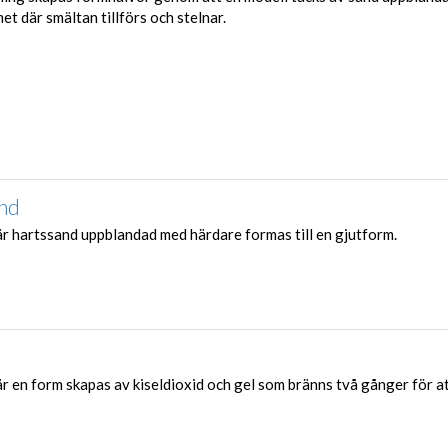
t där smältan tillförs och stelnar.
and
 hartssand uppblandad med härdare formas till en gjutform.
 en form skapas av kiseldioxid och gel som bränns två gånger för 