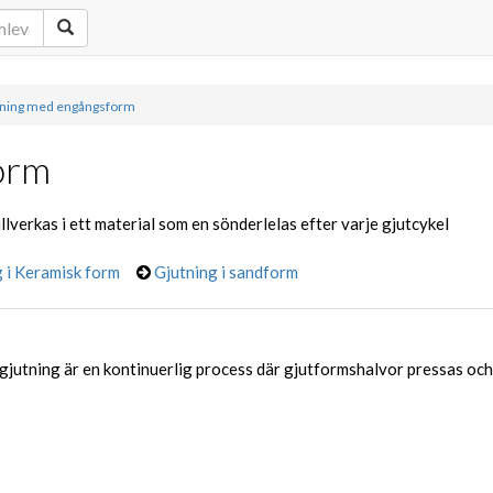
tning med engångsform
orm
verkas i ett material som en sönderlelas efter varje gjutcykel
 i Keramisk form
Gjutning i sandform
jutning är en kontinuerlig process där gjutformshalvor pressas och s