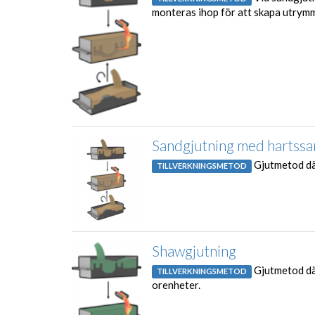
monteras ihop för att skapa utrymme
Sandgjutning med hartss
Gjutmetod där
TILLVERKNINGSMETOD
Shawgjutning
Gjutmetod där
TILLVERKNINGSMETOD
orenheter.