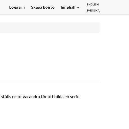
ENGLISH
Logga in
Skapa konto
Innehåll
SVENSKA
tälls emot varandra för att bilda en serie