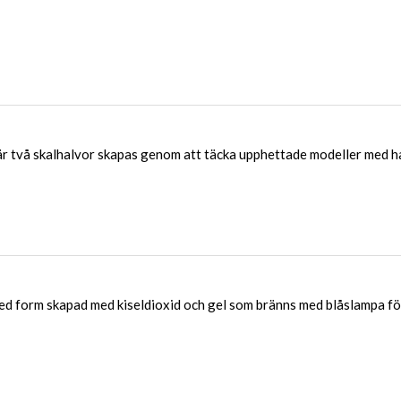
r två skalhalvor skapas genom att täcka upphettade modeller med 
d form skapad med kiseldioxid och gel som bränns med blåslampa fö