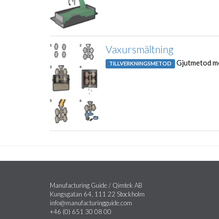
Vaxursmältning
Gjutmetod med
TILLVERKNINGSMETOD
Manufacturing Guide / Qimtek AB
Kungsgatan 64, 111 22 Stockholm
info@manufacturingguide.com
+46 (0) 651 30 08 00