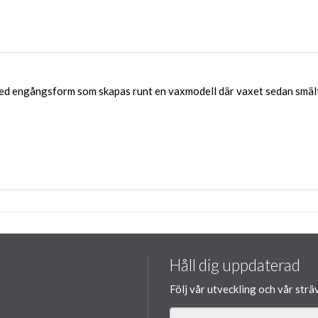
 engångsform som skapas runt en vaxmodell där vaxet sedan smälts 
Håll dig uppdaterad
Följ vår utveckling och vår strä