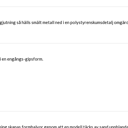
gjutning så hälls smält metall ned i en polystyrenskumsdetalj omgärd
i en engångs-gipsform.
ing skapas formhalvor genom att en modell täcks av sand uppbland