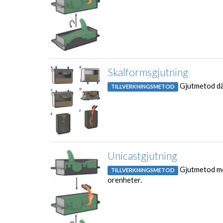
Skalformsgjutning
Gjutmetod dä
TILLVERKNINGSMETOD
Unicastgjutning
Gjutmetod me
TILLVERKNINGSMETOD
orenheter.