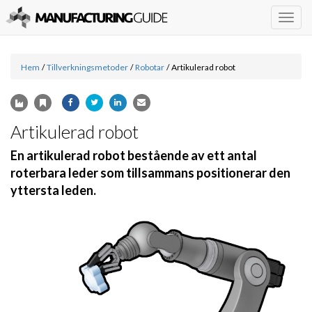
Togg
navig
Hem
/
Tillverkningsmetoder
/
Robotar
/
Artikulerad robot
Artikulerad robot
En artikulerad robot bestående av ett antal
roterbara leder som tillsammans positionerar den
yttersta leden.