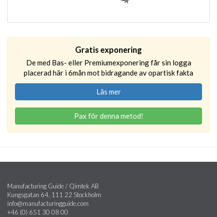
Gratis exponering
De med Bas- eller Premiumexponering får sin logga
placerad här i 6mån mot bidragande av opartisk fakta
Läs mer
Pax för denna metod!
Manufacturing Guide / Qimtek AB
Kungsgatan 64, 111 22 Stockholm
info@manufacturingguide.com
+46 (0) 651 30 08 00