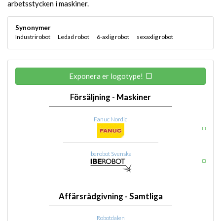
arbetsstycken i maskiner.
Synonymer
Industrirobot
Ledad robot
6-axlig robot
sexaxlig robot
Exponera er logotype!
Försäljning - Maskiner
Fanuc Nordic
Iberobot Svenska
Affärsrådgivning - Samtliga
Robotdalen