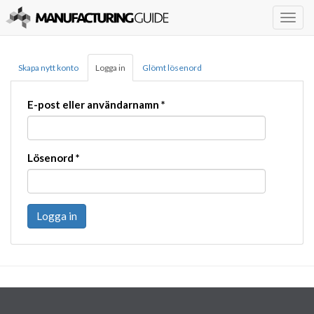
Togg
navig
Skapa nytt konto
Logga in
Glömt lösenord
E-post eller användarnamn
*
Lösenord
*
Logga in