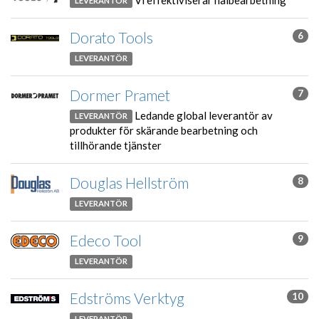
LEVERANTÖR
Dorato Tools
6
LEVERANTÖR
Dormer Pramet
7
Ledande global leverantör av
LEVERANTÖR
produkter för skärande bearbetning och
tillhörande tjänster
Douglas Hellström
8
LEVERANTÖR
Edeco Tool
9
LEVERANTÖR
Edströms Verktyg
10