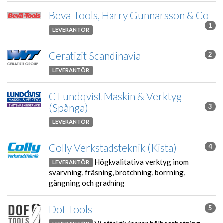
Beva-Tools, Harry Gunnarsson & Co
1
LEVERANTÖR
Ceratizit Scandinavia
2
LEVERANTÖR
C Lundqvist Maskin & Verktyg
(Spånga)
3
LEVERANTÖR
Colly Verkstadsteknik (Kista)
4
Högkvalitativa verktyg inom
LEVERANTÖR
svarvning, fräsning, brotchning, borrning,
gängning och gradning
Dof Tools
5
Vi effektiviserar hålbearbetning