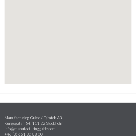
Manufacturing Guide / Qimtek AB
Kungsgatan 64, 111 22 Stockholm
info@manufacturingguide.com
+46 (0) 651 30 08 00