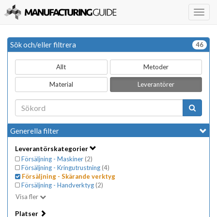
Togg
navig
Sök och/eller filtrera
46
Allt
Metoder
Material
Leverantörer
Generella filter
Leverantörskategorier
Försäljning - Maskiner
(
2
)
Försäljning - Kringutrustning
(
4
)
Försäljning - Skärande verktyg
Försäljning - Handverktyg
(
2
)
Visa fler
Platser