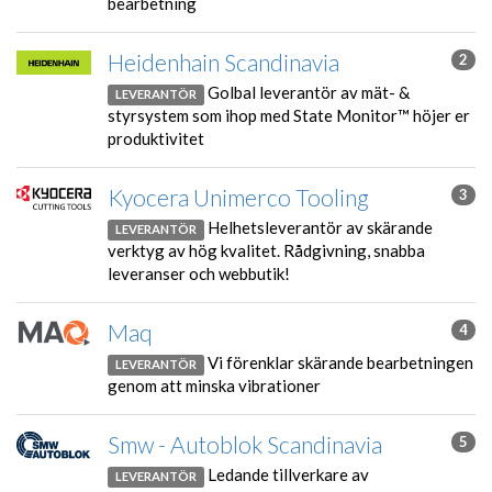
bearbetning
Heidenhain Scandinavia
2
Golbal leverantör av mät- &
LEVERANTÖR
styrsystem som ihop med State Monitor™ höjer er
produktivitet
Kyocera Unimerco Tooling
3
Helhetsleverantör av skärande
LEVERANTÖR
verktyg av hög kvalitet. Rådgivning, snabba
leveranser och webbutik!
Maq
4
Vi förenklar skärande bearbetningen
LEVERANTÖR
genom att minska vibrationer
Smw - Autoblok Scandinavia
5
Ledande tillverkare av
LEVERANTÖR