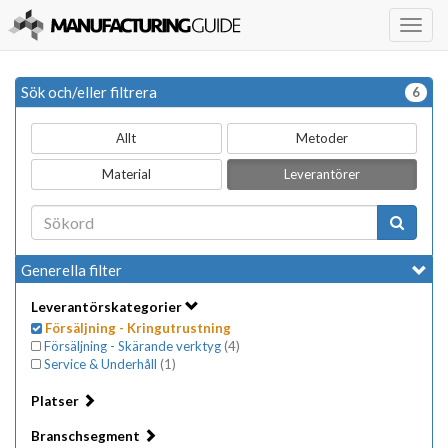
Togg
navig
Sök och/eller filtrera
6
Allt
Metoder
Material
Leverantörer
Generella filter
Leverantörskategorier
Försäljning - Kringutrustning
Försäljning - Skärande verktyg
(
4
)
Service & Underhåll
(
1
)
Platser
Branschsegment